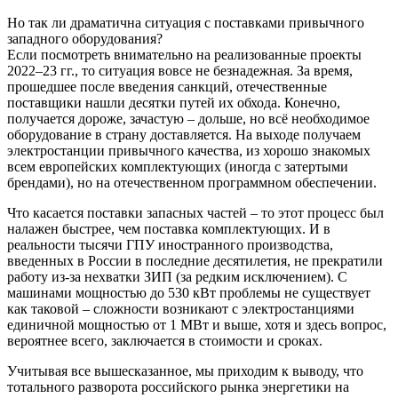
Но так ли драматична ситуация с поставками привычного
западного оборудования?
Если посмотреть внимательно на реализованные проекты
2022–23 гг., то ситуация вовсе не безнадежная. За время,
прошедшее после введения санкций, отечественные
поставщики нашли десятки путей их обхода. Конечно,
получается дороже, зачастую – дольше, но всё необходимое
оборудование в страну доставляется. На выходе получаем
электростанции привычного качества, из хорошо знакомых
всем европейских комплектующих (иногда с затертыми
брендами), но на отечественном программном обеспечении.
Что касается поставки запасных частей – то этот процесс был
налажен быстрее, чем поставка комплектующих. И в
реальности тысячи ГПУ иностранного производства,
введенных в России в последние десятилетия, не прекратили
работу из-за нехватки ЗИП (за редким исключением). С
машинами мощностью до 530 кВт проблемы не существует
как таковой – сложности возникают с электростанциями
единичной мощностью от 1 МВт и выше, хотя и здесь вопрос,
вероятнее всего, заключается в стоимости и сроках.
Учитывая все вышесказанное, мы приходим к выводу, что
тотального разворота российского рынка энергетики на