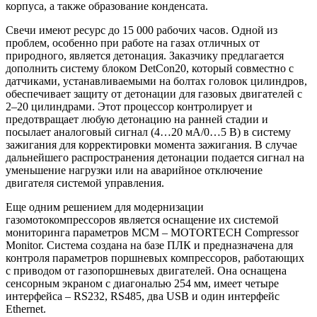
корпуса, а также образование конденсата.
Свечи имеют ресурс до 15 000 рабочих часов. Одной из
проблем, особенно при работе на газах отличных от
природного, является детонация. Заказчику предлагается
дополнить систему блоком DetCon20, который совместно с
датчиками, устанавливаемыми на болтах головок цилиндров,
обеспечивает защиту от детонации для газовых двигателей с
2–20 цилиндрами. Этот процессор контролирует и
предотвращает любую детонацию на ранней стадии и
посылает аналоговый сигнал (4…20 мА/0…5 В) в систему
зажигания для корректировки момента зажигания. В случае
дальнейшего распространения детонации подается сигнал на
уменьшение нагрузки или на аварийное отключение
двигателя системой управления.
Еще одним решением для модернизации
газомотокомпрессоров является оснащение их системой
мониторинга параметров MCM – MOTORTECH Compressor
Monitor. Система создана на базе ПЛК и предназначена для
контроля параметров поршневых компрессоров, работающих
с приводом от газопоршневых двигателей. Она оснащена
сенсорным экраном с диагональю 254 мм, имеет четыре
интерфейса – RS232, RS485, два USB и один интерфейс
Ethernet.