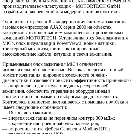
специалисты группы компаний «ТЕХ» совместно с немецким
производителем комплектующих – MOTORTECH GmbH
разработали ряд решений для модернизации автоматики.
Одно из таких решений – модернизация системы зажигания
газовых компрессоров AJAX серии 2800 на объектах
заказчиков с использованием компонентов, производимых
компанией MOTORTECH. Устанавливаются блок зажигания
MIC4, блок визуализации PowerView3, новые датчики,
триггерный механизм, шины, экранированные
высоковольтные кабели, катушки и свечи зажигания.
Применяемый блок зажигания MIC4 отличается
исключительной надежностью. Высокая энергия и точный
момент зажигания, широкие возможности онлайн-
диагностики позволяют повысить эффективность приводного
газопоршневого двигателя, продлить ресурс свечей
зажигания, обеспечить управление оборудованием в
соответствии с нормами по выбросам вредных веществ.
Контроллер полностью настраивается с помощью ноутбука и
имеет следующие особенности:
— 16 каналов зажигания;
— энергия зажигания на первичном контуре 300 мДж;
— сохранение настроек и рабочих параметров;
— встроенные интерфейсы Canopen и Modbus RTU;