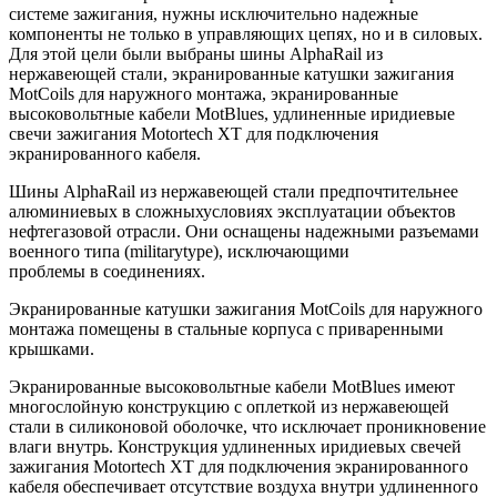
системе зажигания, нужны исключительно надежные
компоненты не только в управляющих цепях, но и в силовых.
Для этой цели были выбраны шины AlphaRail из
нержавеющей стали, экранированные катушки зажигания
MotCoils для наружного монтажа, экранированные
высоковольтные кабели MotBlues, удлиненные иридиевые
свечи зажигания Motоrtech XT для подключения
экранированного кабеля.
Шины AlphaRail из нержавеющей стали предпочтительнее
алюминиевых в сложныхусловиях эксплуатации объектов
нефтегазовой отрасли. Они оснащены надежными разъемами
военного типа (militarytype), исключающими
проблемы в соединениях.
Экранированные катушки зажигания MotCoils для наружного
монтажа помещены в стальные корпуса с приваренными
крышками.
Экранированные высоковольтные кабели MotBlues имеют
многослойную конструкцию с оплеткой из нержавеющей
стали в силиконовой оболочке, что исключает проникновение
влаги внутрь. Конструкция удлиненных иридиевых свечей
зажигания Motоrtech XT для подключения экранированного
кабеля обеспечивает отсутствие воздуха внутри удлиненного