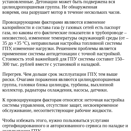
установленные. Детонации может быть подвержена вся
цилиндропоршневая группа. Не обнаруженная
вовремя, она разрушает мотор в течение нескольких часов.
Провоцирующими факторами являются изменение
калорийности и состава газа (у газовых сетей есть паспорт
газа, но каковы его фактические показатели в трубопроводе –
неизвестно), изменение температуры окружающей среды (от –
35 до +35 °С), неправильная настройка топливной системы
ГПУ, изменение нагрузки. Решением проблемы является
применение системы антидетонации с точной настройкой.
Стоимость этой важнейшей для ГПУ системы составит 150–
300 тыс. рублей вместе с установкой и наладкой.
Перегрев. Чем дольше срок эксплуатации ГПУ, тем выше
риски. Очагами поражения являются цилиндропоршневая
группа, головки блока цилиндра, турбины, выхлопной
коллектор, радиаторы охлаждения, насосы, датчики.
К провоцирующим факторам относятся: неточная настройка
системы управления, отсутствие защит, несвоевременное
обслуживание, несоответствующие рабочие жидкости.
Чтобы избежать этого, нужно пользоваться услугами
сертифицированного и авторизованного сервиса по наладке и
эксплуатации ГПУ.