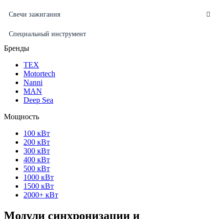
Свечи зажигания
Специальный инструмент
Бренды
ТЕХ
Motortech
Nanni
MAN
Deep Sea
Мощность
100 кВт
200 кВт
300 кВт
400 кВт
500 кВт
1000 кВт
1500 кВт
2000+ кВт
Модули синхронизации и