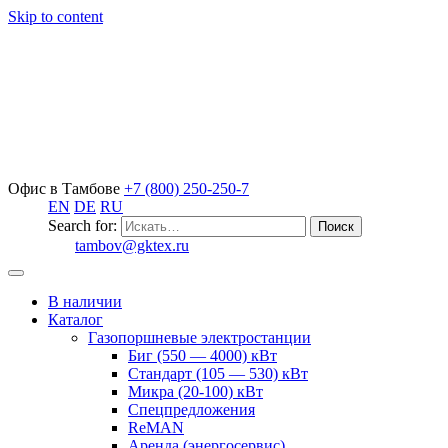
Skip to content
Офис в Тамбове
+7 (800) 250-250-7
EN
DE
RU
Search for:
tambov@gktex.ru
В наличии
Каталог
Газопоршневые электростанции
Биг (550 — 4000) кВт
Стандарт (105 — 530) кВт
Микра (20-100) кВт
Спецпредложения
ReMAN
Аренда (энергосервис)